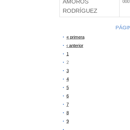
AMORÓS
000
RODRÍGUEZ
PÁGI
« primera
‹ anterior
1
2
3
4
5
6
7
8
9
…