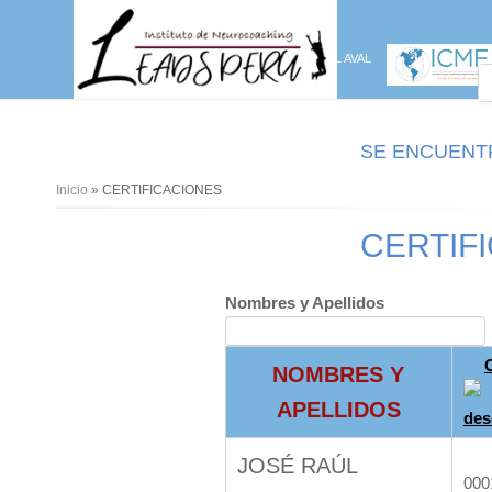
CON EL AVAL
SE ENCUENT
Inicio
» CERTIFICACIONES
CERTIF
Nombres y Apellidos
NOMBRES Y
APELLIDOS
JOSÉ RAÚL
000